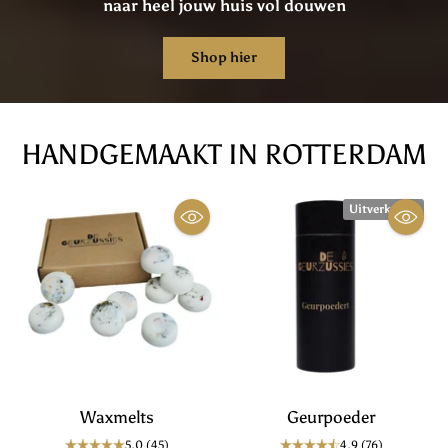
naar heel jouw huis vol douwen
Shop hier
HANDGEMAAKT IN ROTTERDAM
Uitverkocht
Waxmelts
Geurpoeder
5.0
(45)
4.9
(76)