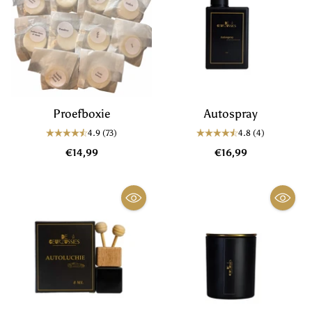
Proefboxie
Autospray
4.9
(73)
4.8
(4)
€14,99
€16,99