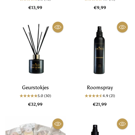
€13,99
€9,99
Geurstokjes
Roomspray
5.0
(30)
4.9
(21)
€32,99
€21,99